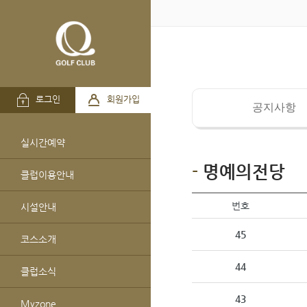
로그인
회원가입
공지사항
실시간예약
명예의전당
클럽이용안내
번호
시설안내
45
코스소개
44
클럽소식
43
Myzone