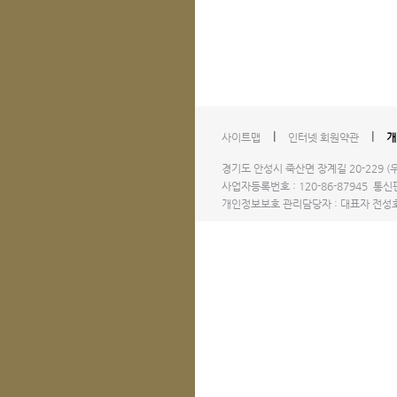
l
l
사이트맵
인터넷 회원약관
개
경기도 안성시 죽산면 장계길 20-229 (우)1
사업자등록번호 : 120-86-87945 통신판
개인정보보호 관리담당자 : 대표자 전성