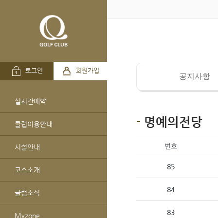
로그인
회원가입
공지사항
실시간예약
명예의전당
클럽이용안내
번호
시설안내
85
코스소개
84
클럽소식
83
Myzone