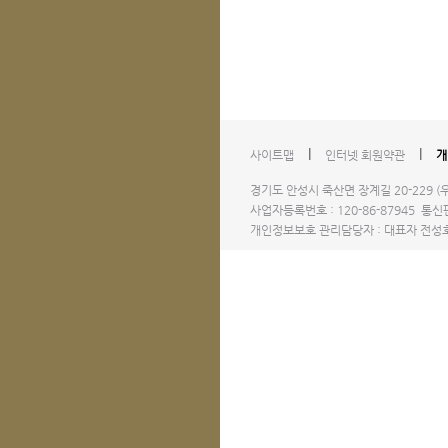
l
l
사이트맵
인터넷 회원약관
개
경기도 안성시 죽산면 장계길 20-229 (우)1
사업자등록번호 : 120-86-87945 통신판
개인정보보호 관리담당자 : 대표자 전성